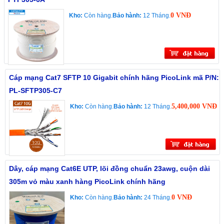
0 VNĐ
Kho:
Còn hàng.
Bảo hành:
12 Tháng.
Cáp mạng Cat7 SFTP 10 Gigabit chính hãng PicoLink mã P/N:
PL-SFTP305-C7
5,400,000 VNĐ
Kho:
Còn hàng.
Bảo hành:
12 Tháng.
Dây, cáp mạng Cat6E UTP, lõi đồng chuẩn 23awg, cuộn dài
305m vỏ màu xanh hàng PicoLink chính hãng
0 VNĐ
Kho:
Còn hàng.
Bảo hành:
24 Tháng.