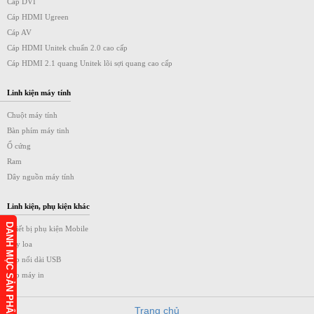
Cáp DVI
Cáp HDMI Ugreen
Cáp AV
Cáp HDMI Unitek chuẩn 2.0 cao cấp
Cáp HDMI 2.1 quang Unitek lõi sợi quang cao cấp
Linh kiện máy tính
Chuột máy tính
Bàn phím máy tinh
Ổ cứng
Ram
Dây nguồn máy tính
Linh kiện, phụ kiện khác
DANH MỤC SẢN PHẨM
Thiết bị phụ kiện Mobile
Dây loa
Cáp nối dài USB
Cáp máy in
Trang chủ