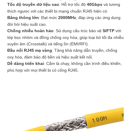
Tốc độ truyền dữ liệu cao
: Hỗ trợ tốc độ
40Gbps
và tương
thích ngược với các thiết bị mạng chuẩn RJ45 hiện có.
Băng thông lớn
: Đạt mức
2000MHz
, đáp ứng các ứng dụng
đòi hỏi hiệu suất cao.
Chống nhiễu hoàn hảo
: Sử dụng cấu trúc bảo vệ
S/FTP
với
lớp bọc nhôm và đồng chống oxy hóa, giúp loại bỏ tối đa nhiễu
xuyên âm (Crosstalk) và tiếng ồn (EMI/RFI).
Đầu nối RJ45 mạ vàng
: Tăng khả năng dẫn truyền, chống
oxy hóa, đảm bảo độ bền và hiệu suất kết nối.
Dễ dàng triển khai
: Cắm là chạy, không cần trình điều khiển,
phù hợp với mọi thiết bị có cổng RJ45.