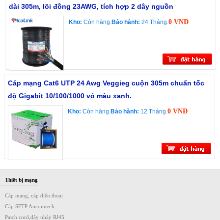
dài 305m, lõi đồng 23AWG, tích hợp 2 dây nguồn
0 VNĐ
Kho:
Còn hàng.
Bảo hành:
24 Tháng.
Cáp mạng Cat6 UTP 24 Awg Veggieg cuộn 305m chuẩn tốc
độ Gigabit 10/100/1000 vỏ màu xanh.
0 VNĐ
Kho:
Còn hàng.
Bảo hành:
12 Tháng.
Thiết bị mạng
Cáp mạng, cáp điện thoại
Cáp SFTP Ancomtech
Patch cord,dây nhảy RJ45