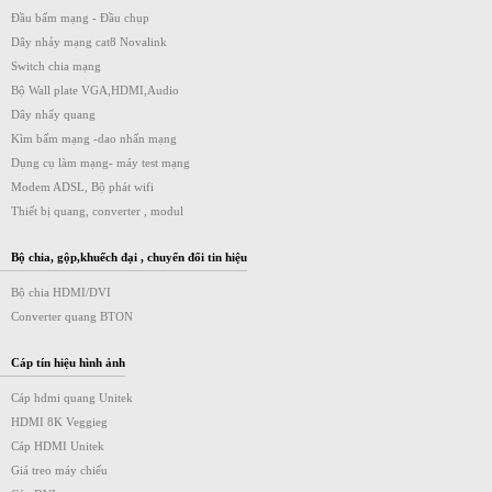
Đầu bấm mạng - Đầu chụp
Dây nhảy mạng cat8 Novalink
Switch chia mạng
Bộ Wall plate VGA,HDMI,Audio
Dây nhẩy quang
Kìm bấm mạng -dao nhấn mạng
Dụng cụ làm mạng- máy test mạng
Modem ADSL, Bộ phát wifi
Thiết bị quang, converter , modul
Bộ chia, gộp,khuếch đại , chuyển đổi tin hiệu
Bộ chia HDMI/DVI
Converter quang BTON
Cáp tín hiệu hình ảnh
Cáp hdmi quang Unitek
HDMI 8K Veggieg
Cáp HDMI Unitek
Giá treo máy chiếu