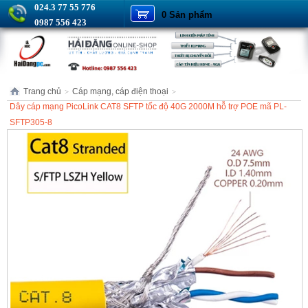
024.3 77 55 776
0 Sản phẩm
0987 556 423
Trang chủ
Cáp mạng, cáp điện thoại
>
>
Dây cáp mạng PicoLink CAT8 SFTP tốc độ 40G 2000M hỗ trợ POE mã PL-
SFTP305-8