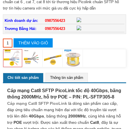
chuẩn cat 6 , cat 7, cat 8 tới từ thương hiệu Picolink chuản SFTP hỗ
trợ tín hiệu camera với mức giá ưu đãi cực kỳ hấp dẫn
Kinh doanh dự án:
0987556423
Trương Bằng Hải:
0987556423
THÊM VÀO GIỎ
Chi tiết sản phẩm
Thông tin sản phẩm
Cáp mạng Cat8 SFTP PicoLink tốc độ 40Gbps, băng
thông 2000MHz, hỗ trợ POE – P/N: PL-SFTP305-8
Cáp mạng Cat8 SFTP PicoLink
là dòng sản phẩm cao cấp,
đáp ứng tiêu chuẩn mạng hiện đại với tốc độ truyền tải vượt
trội lên đến
40Gbps
, băng thông
2000MHz
, cùng khả năng hỗ
trợ
POE
vượt trội. Được sản xuất theo chuẩn
Cat8
, đây là sự
lựa chọn lý tưởng cho các hệ thống mạng doanh nghiệp, trung