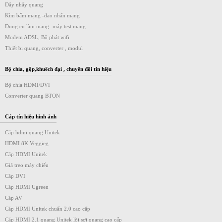
Dây nhẩy quang
Kìm bấm mạng -dao nhấn mạng
Dụng cụ làm mạng- máy test mạng
Modem ADSL, Bộ phát wifi
Thiết bị quang, converter , modul
Bộ chia, gộp,khuếch đại , chuyển đổi tin hiệu
Bộ chia HDMI/DVI
Converter quang BTON
Cáp tín hiệu hình ảnh
Cáp hdmi quang Unitek
HDMI 8K Veggieg
Cáp HDMI Unitek
Giá treo máy chiếu
Cáp DVI
Cáp HDMI Ugreen
Cáp AV
Cáp HDMI Unitek chuẩn 2.0 cao cấp
Cáp HDMI 2.1 quang Unitek lõi sợi quang cao cấp