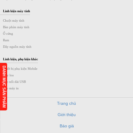
Linh kiện máy tính
Chuột máy tính
Bàn phím máy tinh
Ổ cứng
Ram
Dây nguồn máy tính
Linh kiện, phụ kiện khác
DANH MỤC SẢN PHẨM
Thiết bị phụ kiện Mobile
Dây loa
Cáp nối dài USB
Cáp máy in
Trang chủ
Giới thiệu
h
Báo giá