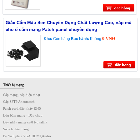
Giắc Cắm Màu đen Chuyên Dụng Chất Lượng Cao, nắp mù
cho ổ cắm mạng Patch panel chuyên dụng
0 VNĐ
Kho:
Còn hàng.
Bảo hành:
Không.
Thiết bị mạng
Cáp mạng, cáp điện thoại
Cáp SFTP Ancomtech
Patch cord,dây nhảy RJ45
Đầu bấm mạng - Đầu chụp
Dây nhảy mạng cat8 Novalink
Switch chia mạng
Bộ Wall plate VGA,HDMI,Audio