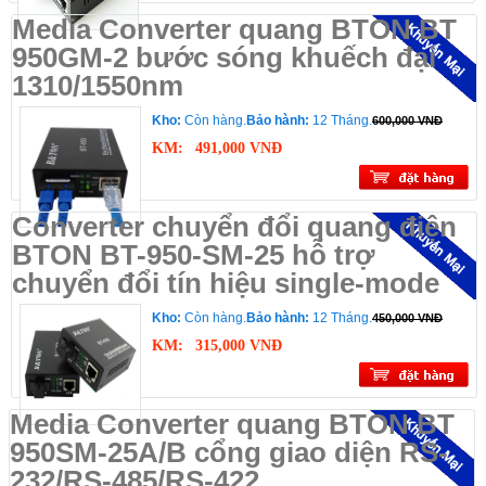
Media Converter quang BTON BT
950GM-2 bước sóng khuếch đại
1310/1550nm
Kho:
Còn hàng.
Bảo hành:
12 Tháng.
600,000 VNĐ
KM:
491,000 VNĐ
Converter chuyển đổi quang điện
BTON BT-950-SM-25 hỗ trợ
chuyển đổi tín hiệu single-mode
Kho:
Còn hàng.
Bảo hành:
12 Tháng.
450,000 VNĐ
KM:
315,000 VNĐ
Media Converter quang BTON BT
950SM-25A/B cổng giao diện RS-
232/RS-485/RS-422