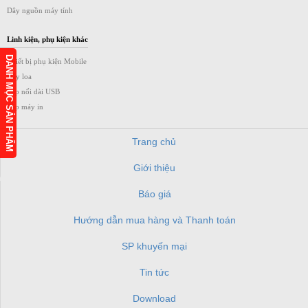
Dây nguồn máy tính
Linh kiện, phụ kiện khác
DANH MỤC SẢN PHẨM
Thiết bị phụ kiện Mobile
Dây loa
Cáp nối dài USB
Cáp máy in
Trang chủ
Giới thiệu
h
Báo giá
Hướng dẫn mua hàng và Thanh toán
SP khuyến mại
Tin tức
Download