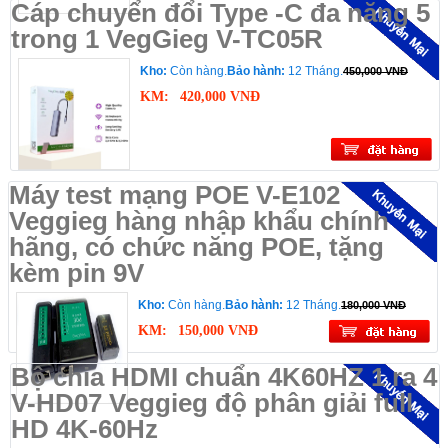
Cáp chuyển đổi Type -C đa năng 5
trong 1 VegGieg V-TC05R
Kho:
Còn hàng.
Bảo hành:
12 Tháng.
450,000 VNĐ
KM:
420,000 VNĐ
Máy test mạng POE V-E102
Veggieg hàng nhập khẩu chính
hãng, có chức năng POE, tặng
kèm pin 9V
Kho:
Còn hàng.
Bảo hành:
12 Tháng.
180,000 VNĐ
KM:
150,000 VNĐ
Bộ chia HDMI chuẩn 4K60HZ 1 ra 4
V-HD07 Veggieg độ phân giải full
HD 4K-60Hz