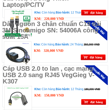
Laptop/PC/TV
Kho:
Còn hàng.
Bảo hành:
12 Tháng.
250,000 VNĐ
KM:
220,000 VNĐ
Dây nguồn 3 chân chuẩn C19 dài
3M Sinoamigo SN: 54006A công
suất 15A
Kho:
Còn hàng.
Bảo hành:
24 Tháng.
350,000 VNĐ
KM:
320,000 VNĐ
Cáp USB 2.0 to lan , cạc mạng
USB 2.0 sang RJ45 VegGieg V-
K307
Kho:
Còn hàng.
Bảo hành:
12 Tháng.
180,000 VNĐ
KM:
150,000 VNĐ