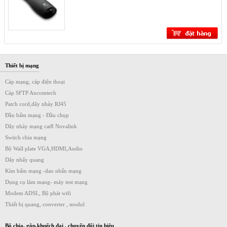
Thiết bị mạng
Cáp mạng, cáp điện thoại
Cáp SFTP Ancomtech
Patch cord,dây nhảy RJ45
Đầu bấm mạng - Đầu chụp
Dây nhảy mạng cat8 Novalink
Switch chia mạng
Bộ Wall plate VGA,HDMI,Audio
Dây nhẩy quang
Kìm bấm mạng -dao nhấn mạng
Dụng cụ làm mạng- máy test mạng
Modem ADSL, Bộ phát wifi
Thiết bị quang, converter , modul
Bộ chia, gộp,khuếch đại , chuyển đổi tin hiệu