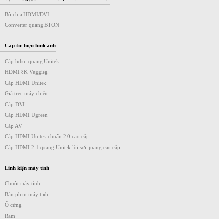
Bộ chia HDMI/DVI
Converter quang BTON
Cáp tín hiệu hình ảnh
Cáp hdmi quang Unitek
HDMI 8K Veggieg
Cáp HDMI Unitek
Giá treo máy chiếu
Cáp DVI
Cáp HDMI Ugreen
Cáp AV
Cáp HDMI Unitek chuẩn 2.0 cao cấp
Cáp HDMI 2.1 quang Unitek lõi sợi quang cao cấp
Linh kiện máy tính
Chuột máy tính
Bàn phím máy tinh
Ổ cứng
Ram