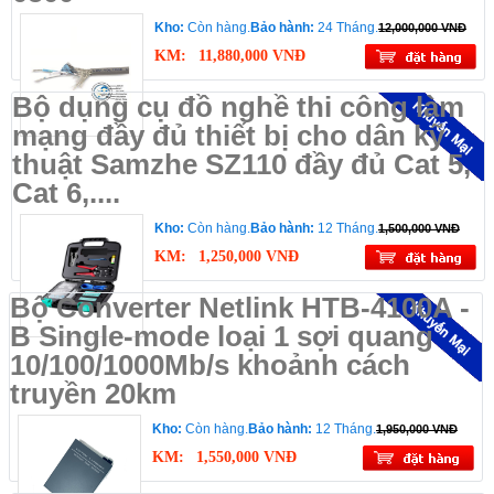
Kho:
Còn hàng.
Bảo hành:
24 Tháng.
12,000,000 VNĐ
KM:
11,880,000 VNĐ
Bộ dụng cụ đồ nghề thi công làm
mạng đầy đủ thiết bị cho dân kỹ
thuật Samzhe SZ110 đầy đủ Cat 5,
Cat 6,....
Kho:
Còn hàng.
Bảo hành:
12 Tháng.
1,500,000 VNĐ
KM:
1,250,000 VNĐ
Bộ Converter Netlink HTB-4100A -
B Single-mode loại 1 sợi quang
10/100/1000Mb/s khoảnh cách
truyền 20km
Kho:
Còn hàng.
Bảo hành:
12 Tháng.
1,950,000 VNĐ
KM:
1,550,000 VNĐ