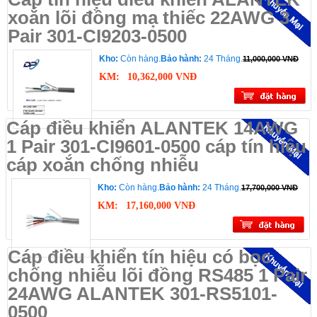
xoắn lõi đồng mạ thiếc 22AWG 3
Pair 301-CI9203-0500
Kho:
Còn hàng.
Bảo hành:
24 Tháng.
11,000,000 VNĐ
KM:
10,362,000 VNĐ
Cáp điều khiển ALANTEK 14AWG
1 Pair 301-CI9601-0500 cáp tín hiệu
cáp xoắn chống nhiễu
Kho:
Còn hàng.
Bảo hành:
24 Tháng.
17,700,000 VNĐ
KM:
17,160,000 VNĐ
Cáp điều khiển tín hiệu có bọc
chống nhiễu lõi đồng RS485 1 Pair
24AWG ALANTEK 301-RS5101-
0500