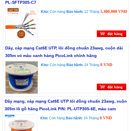
PL-SFTP305-C7
5,400,000 VNĐ
Kho:
Còn hàng.
Bảo hành:
12 Tháng.
Dây, cáp mạng Cat6E UTP, lõi đồng chuẩn 23awg, cuộn dài
305m vỏ màu xanh hàng PicoLink chính hãng
0 VNĐ
Kho:
Còn hàng.
Bảo hành:
24 Tháng.
Dây mạng, cáp mạng Cat6E UTP lõi đồng chuẩn 23awg, cuộn
305m lô gỗ hãng PicoLink P/N: PL-UTP305-6E, màu cam
0 VNĐ
Kho:
Còn hàng.
Bảo hành:
24 Tháng.