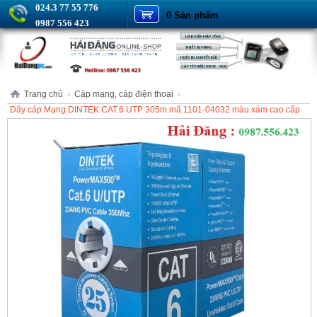
024.3 77 55 776
0 Sản phẩm
0987 556 423
Trang chủ
Cáp mạng, cáp điện thoại
>
>
Dây cáp Mạng DINTEK CAT.6 UTP 305m mã 1101-04032 màu xám cao cấp