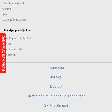
Bàn phím máy tinh
Ổ cứng
Ram
Dây nguồn máy tính
Linh kiện, phụ kiện khác
DANH MỤC SẢN PHẨM
Thiết bị phụ kiện Mobile
Dây loa
Cáp nối dài USB
Cáp máy in
Trang chủ
Giới thiệu
h
Báo giá
Hướng dẫn mua hàng và Thanh toán
SP khuyến mại