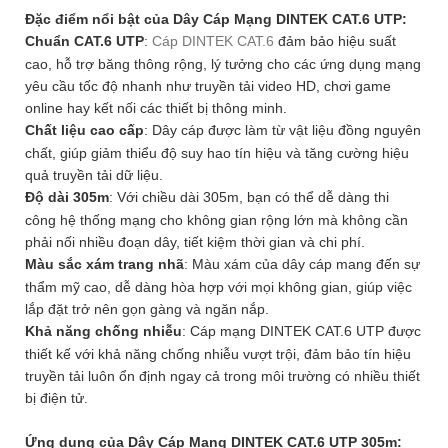
Đặc điểm nổi bật của Dây Cáp Mạng DINTEK CAT.6 UTP:
Chuẩn CAT.6 UTP
:
Cáp DINTEK CAT.6
đảm bảo hiệu suất
cao, hỗ trợ băng thông rộng, lý tưởng cho các ứng dụng mạng
yêu cầu tốc độ nhanh như truyền tải video HD, chơi game
online hay kết nối các thiết bị thông minh.
Chất liệu cao cấp
: Dây cáp được làm từ vật liệu đồng nguyên
chất, giúp giảm thiểu độ suy hao tín hiệu và tăng cường hiệu
quả truyền tải dữ liệu.
Độ dài 305m
: Với chiều dài 305m, bạn có thể dễ dàng thi
công hệ thống mạng cho không gian rộng lớn mà không cần
phải nối nhiều đoạn dây, tiết kiệm thời gian và chi phí.
Màu sắc xám trang nhã
: Màu xám của dây cáp mang đến sự
thẩm mỹ cao, dễ dàng hòa hợp với mọi không gian, giúp việc
lắp đặt trở nên gọn gàng và ngăn nắp.
Khả năng chống nhiễu
: Cáp mạng DINTEK CAT.6 UTP được
thiết kế với khả năng chống nhiễu vượt trội, đảm bảo tín hiệu
truyền tải luôn ổn định ngay cả trong môi trường có nhiều thiết
bị điện tử.
Ứng dụng của Dây Cáp Mạng DINTEK CAT.6 UTP 305m: