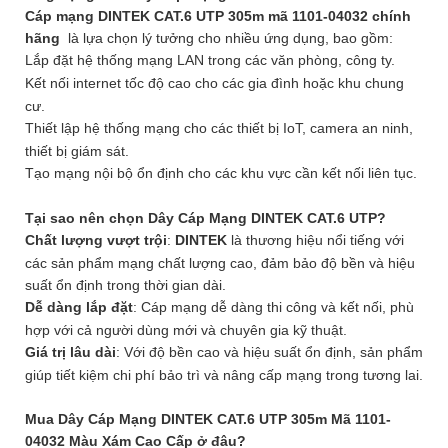
Cáp mạng DINTEK CAT.6 UTP 305m mã 1101-04032 chính
hãng
là lựa chọn lý tưởng cho nhiều ứng dụng, bao gồm:
Lắp đặt hệ thống mạng LAN trong các văn phòng, công ty.
Kết nối internet tốc độ cao cho các gia đình hoặc khu chung
cư.
Thiết lập hệ thống mạng cho các thiết bị IoT, camera an ninh,
thiết bị giám sát.
Tạo mạng nội bộ ổn định cho các khu vực cần kết nối liên tục.
Tại sao nên chọn Dây Cáp Mạng DINTEK CAT.6 UTP?
Chất lượng vượt trội
:
DINTEK
là thương hiệu nổi tiếng với
các sản phẩm mạng chất lượng cao, đảm bảo độ bền và hiệu
suất ổn định trong thời gian dài.
Dễ dàng lắp đặt
: Cáp mạng dễ dàng thi công và kết nối, phù
hợp với cả người dùng mới và chuyên gia kỹ thuật.
Giá trị lâu dài
: Với độ bền cao và hiệu suất ổn định, sản phẩm
giúp tiết kiệm chi phí bảo trì và nâng cấp mạng trong tương lai.
Mua Dây Cáp Mạng DINTEK CAT.6 UTP 305m Mã 1101-
04032 Màu Xám Cao Cấp ở đâu?