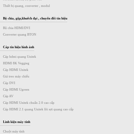
Thiết bị quang, converter , modul
Bộ chia, gộp,khuếch đại , chuyển đổi tin hiệu
Bộ chia HDMI/DVI
Converter quang BTON
Cáp tín hiệu hình ảnh
Cáp hdmi quang Unitek
HDMI 8K Veggieg
Cáp HDMI Unitek
Giá treo máy chiếu
Cáp DVI
Cáp HDMI Ugreen
Cáp AV
Cáp HDMI Unitek chuẩn 2.0 cao cấp
Cáp HDMI 2.1 quang Unitek lõi sợi quang cao cấp
Linh kiện máy tính
Chuột máy tính