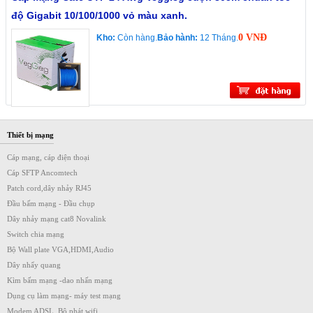
độ Gigabit 10/100/1000 vỏ màu xanh.
0 VNĐ
Kho:
Còn hàng.
Bảo hành:
12 Tháng.
Thiết bị mạng
Cáp mạng, cáp điện thoại
Cáp SFTP Ancomtech
Patch cord,dây nhảy RJ45
Đầu bấm mạng - Đầu chụp
Dây nhảy mạng cat8 Novalink
Switch chia mạng
Bộ Wall plate VGA,HDMI,Audio
Dây nhẩy quang
Kìm bấm mạng -dao nhấn mạng
Dụng cụ làm mạng- máy test mạng
Modem ADSL, Bộ phát wifi