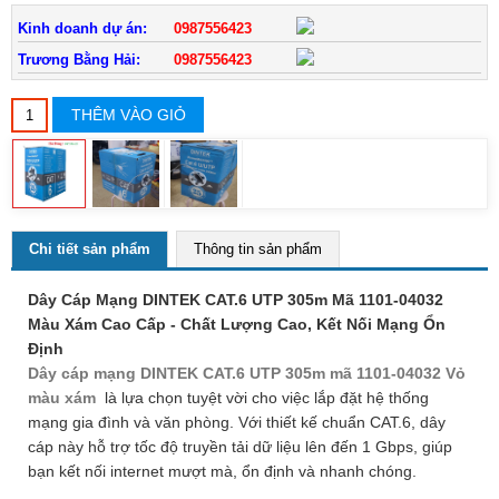
Kinh doanh dự án:
0987556423
Trương Bằng Hải:
0987556423
THÊM VÀO GIỎ
Chi tiết sản phẩm
Thông tin sản phẩm
Dây Cáp Mạng DINTEK CAT.6 UTP 305m Mã 1101-04032
Màu Xám Cao Cấp - Chất Lượng Cao, Kết Nối Mạng Ổn
Định
Dây cáp mạng DINTEK CAT.6 UTP 305m mã 1101-04032 Vỏ
màu xám
là lựa chọn tuyệt vời cho việc lắp đặt hệ thống
mạng gia đình và văn phòng. Với thiết kế chuẩn CAT.6, dây
cáp này hỗ trợ tốc độ truyền tải dữ liệu lên đến 1 Gbps, giúp
bạn kết nối internet mượt mà, ổn định và nhanh chóng.